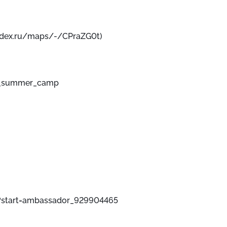
andex.ru/maps/-/CPraZG0t)
ev_summer_camp
?start=ambassador_929904465