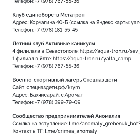
Телефон:
+7 (978) 767-55-36
Клуб единоборств Мегатрон
Адрес: Корчагина 40-Б (ссылка на Яндекс карты: y
Телефон: +7 (978) 181-55-45
Летний клуб Активные каникулы
4 филилала в Севастополе: https://aqua-tron.ru/s
1 филиал в Ялте: https://aqua-tron.ru/yalta_camp
Телефон: +7 (978) 767-55-36
Военно-спортивный лагерь Спецназ дети
Сайт: спецназдети.рф/krym
Адрес: Бахчисарай, с.Аромат
Телефон: +7 (978) 399-79-09
Сообщество предпринимателей Аномалия
Ссылка на вступление: t.me/anomaly_grebenuk_bot
Контакт в ТГ: t.me/crimea_anomaly